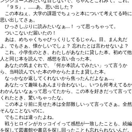
ンジジュースみたいな目しないで、ちゃんとこれみて。これ。
『９Ｓ』。……あ、思い出した？
この本ねぇ、大学の課題でちょっと本について考えてる時に
思い出してさぁ。
ひっさしぶりに読みたいなぁ…！ って思っちゃって。
ついこないだ届いたの！
あは、めちゃくちゃびっくりしてるじゃん。目、まん丸だ
よ。でもさぁ、懐かしいでしょ？ 忘れたとは言わせないよ？
これ、小学生のとき、わたしがあなたに貸した本。初めて他
人と同じ本を読んで、感想を言い合った本。
あなたの気まぐれで、「何か本読んでみたい」って言うか
ら、当時読んでいた本の中からたまたま貸した本。
なっかなか返してくれないから焦ったんだよなぁ…。
あなたって趣味もあんまり合わないし、いつも何考えてるか
わかんないなぁって思ってたから、この本を好きだって言って
くれたとき、驚いちゃったな。
この本より前に見せた本は全部難しいって言ってさぁ。全然
そんなことないのに。
でもこれは違ったよね。
戦うヒロインがカッコイイって感想が一致したことも、続編
を探して図書館や書店を探し回ったことも忘れられないんだ。