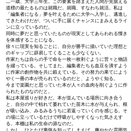
二一歳、大学三年生。この要素を踏まえた人間が見据える
道標の最たるものは就職だ。就職、すなわち就活。私は
「編集者になる」夢を叶えるために大学へ入学し、邁進し
てきたわけだが、ついに手に届くチャンスにまみえるライ
ンに立っているのだ。
同時に夢だと思っていたものが現実としてあらわれる慄き
を体感することになる。
徐々に現実を知るごとに、自分が勝手に描いていた理想と
のギャップに辟易してくることも少なくない。
作家たちは自らの手で命を一枚一枚剥ぐように営々と物語
を綴っている。そしてまた、編集者たちも血豆を潰すよう
に作家の創作物を共に鍛えている。その努力の果てによう
やく一冊の本が売られているのだと、ようやく知る。
今まで楽園だと思っていた本が人々の血肉を削ぐように作
られたものなのだと。
私は本屋巡りが好きだ。本が並んでいる場所に向き合う
と、自分の中で枯れて萎れていた苗木に水が与えられ、根
が吸い込み、みるみるうちに若返っていくのを感じる。そ
の場に立っているだけで呼吸がしやすくなった気さえす
る。本棚は私の生命の源なのだ。
しかし、ひとたび裏側を知ってしまえば、爽やかな雰囲気