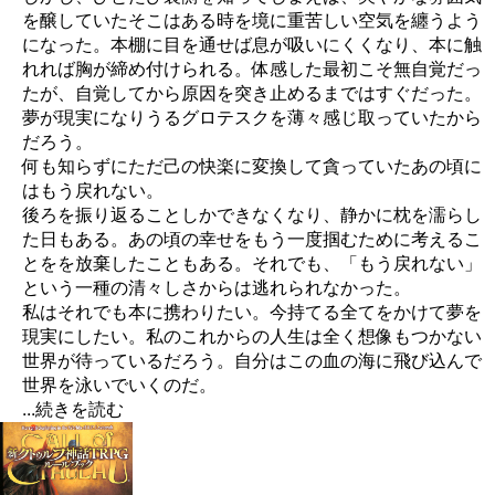
を醸していたそこはある時を境に重苦しい空気を纏うよう
になった。本棚に目を通せば息が吸いにくくなり、本に触
れれば胸が締め付けられる。体感した最初こそ無自覚だっ
たが、自覚してから原因を突き止めるまではすぐだった。
夢が現実になりうるグロテスクを薄々感じ取っていたから
だろう。
何も知らずにただ己の快楽に変換して貪っていたあの頃に
はもう戻れない。
後ろを振り返ることしかできなくなり、静かに枕を濡らし
た日もある。あの頃の幸せをもう一度掴むために考えるこ
とをを放棄したこともある。それでも、「もう戻れない」
という一種の清々しさからは逃れられなかった。
私はそれでも本に携わりたい。今持てる全てをかけて夢を
現実にしたい。私のこれからの人生は全く想像もつかない
世界が待っているだろう。自分はこの血の海に飛び込んで
世界を泳いでいくのだ。
...続きを読む