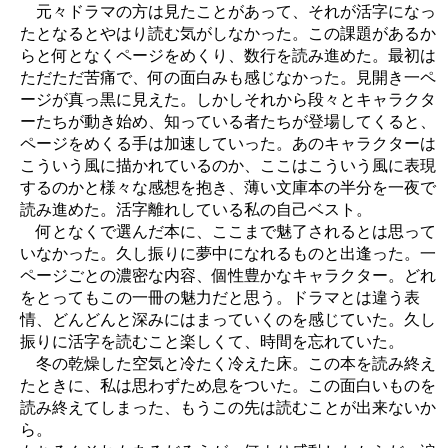
元々ドラマの方は見たことがあって、それが活字になっ
たとなるとやはり読む気がしなかった。この課題があるか
らと何となくページをめくり、数行を読み進めた。最初は
ただただ苦痛で、何の面白みも感じなかった。見開き一ペ
ージが真っ黒に見えた。しかしそれから段々とキャラクタ
ーたちが動き始め、知っている者たちが登場してくると、
ページをめくる手は加速していった。あのキャラクターは
こういう風に描かれているのか、ここはこういう風に表現
するのかと様々な感想を抱き、薄い文庫本の半分を一夜で
読み進めた。活字離れしている私の自己ベスト。
何となくで選んだ本に、ここまで魅了されるとは思って
いなかった。久し振りに夢中になれるものと出逢った。一
ページごとの濃密な内容、個性豊かなキャラクター。どれ
をとってもこの一冊の魅力だと思う。ドラマとは違う表
情、どんどんと深みにはまっていくのを感じていた。久し
振りに活字を読むこと楽しくて、時間を忘れていた。
冬の乾燥した空気と冷たく冷えた床。この本を読み終え
たときに、私は思わずため息をついた。この面白いものを
読み終えてしまった、もうこの先は読むことが出来ないか
ら。