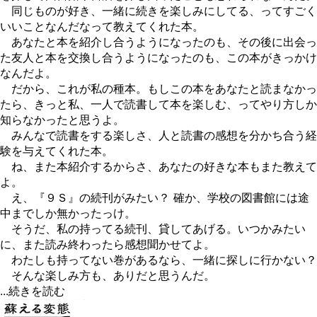
同じものが好き、一緒に続きを楽しみにしてる、ってすごく
いいことなんだなって教えてくれた本。
あなたと本を紹介し合うようになったのも、その後に出会っ
た友人と本を交換し合うようになったのも、この本がきっかけ
なんだよ。
だから、これが私の種本。もしこの本をあなたと読まなかっ
たら、きっと私、一人で読書して本を楽しむ、ってやり方しか
知らなかったと思うよ。
みんなで読書をする楽しさ、人と読書の感想を分かち合う経
験を与えてくれた本。
ね、また本紹介するからさ、あなたの好きな本もまた教えて
よ。
え、『９Ｓ』の続刊がみたい？ 確か、学校の図書館には途
中までしか無かったっけ。
そうだ、私の持ってる続刊、貸してあげる。いつかみたい
に、また読み終わったら感想聞かせてよ。
わたしも持ってない巻があるなら、一緒に探しに行かない？
そんな楽しみ方も、ありだと思うんだ。
...続きを読む