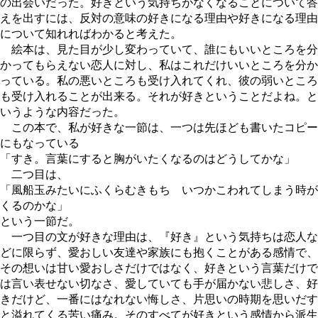
の出会いだった。好きという気持ちがなくなることについて答
えを出すには、反対の意味の好きになる理由や好きになる理由
について知れればわかると考えた。
絵本は、見た目が少し変わっていて、誰にもいいところを分
かってもらえない恋人に対し、私はこれだけいいところを分か
っている。私の悪いところも受け入れてくれ、彼の弱いところ
も受け入れることが出来る。それが好きということだよね。と
いうような内容だった。
この本で、私が好きな一節は、一つは先ほども書いたコピー
にもなっている
「すき。言葉にすると胸がいたくなるのはどうしてかな」
二つ目は、
「風船玉みたいにふくらむきもち いつかこわれてしまう時が
くるのかな」
という一節だ。
一つ目の文が好きな理由は、『好き』という気持ちは恋人な
どに限らず、愛おしい友達や家族にも抱くことがある感情で、
その想いは甘い愛おしさだけではなく、好きという言葉だけで
は言い表せない切なさ、愛していても手が届かない悲しさ、好
きだけど、一番にはなれない悔しさ、片思いの時期を思いだす
と溢れてくる苦い痛み。そのすべてが好きという感情から派生