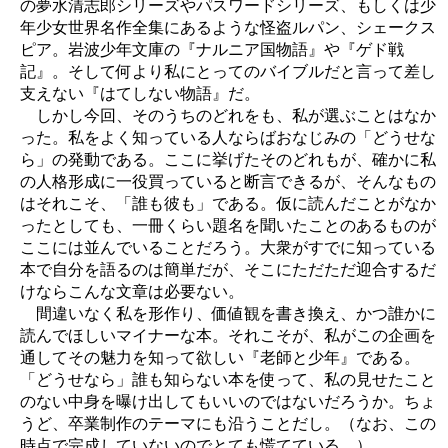
の夢水清志郎シリーズやパスワードシリーズ、もしくは少
年少女世界名作全集にあるような怪盗ルパン、シェークス
ピア。岩波少年文庫の『ナルニア国物語』や『ゲド戦
記』。そして何より私にとってのバイブルだと言って差し
支えない『はてしない物語』だ。
しかし今回、そのうちのどれをも、私が選ぶことはなか
った。私をよく知っている人ならばおなじみの「どうせな
ら」の発動である。ここに挙げたそのどれもが、確かに私
の人格形成に一役買っていると断言できるが、そんなもの
はそれこそ、「誰も彼も」である。仮に読んだことがなか
ったとしても、一冊くらい題名を聞いたことのあるものが
ここには並んでいることだろう。大衆がすでに知っている
本で自分を語るのは簡単だが、そこにただただ迎合するだ
けならこんな文章は必要ない。
間違いなく私を形作り、価値観を書き換え、かつ誰かに
読んでほしいマイナーな本。それこそが、私がこの企画を
通してその魅力を知って欲しい『老師と少年』である。
「どうせなら」誰も知らない本を使って、私の見せたこと
のない中身を曝け出してもいいのではないだろうか。ちょ
うど、卒業制作のテーマにも沿うことだし。（なお、この
時点で完成していないのでとても慌てている。）