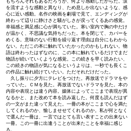
もちろんそれもあるだろうが、何より感動したからだ。涙
を流すような感動と異なり、ため息しか出ないような、感
心に近い感動。名作の映画を劇場で見て、エンディングが
終わって辺りに静けさと騒がしさが戻ってくるあの感覚。
幸福感と満足感に心が満ちていた。寒い室内で胸の中だけ
が温かく、不思議な気持ちだった。本を閉じて、カバーを
めくる。意味のない行動を繰り返す理由は自分にもわから
ない。ただこの本に触れていたかったのかもしれない。物
語は終わったはずなのに、この本に触れているだけでまだ
物語が続いていくような感覚。この続きを早く読みたい、
この続きの物語が気になるというよりは、一秒でも長くこ
の作品に触れ続けていたい。ただそれだけだった。
久し振りに夕方にテレビをつけた。再放送でドラマをや
っていた。ＣＭを見た。再放送でないドラマを見た。本の
内容や表現とは違う内容。媒体によってここまで表現が異
なるかと、また改めて本を読み返した。何度も読んだはず
の一文がまた違って見えた。一冊の本がここまで心を満た
してくれるのか、愉しませせてくれるのか。私が何となく
で選んだ一冊は、一言ではとても言い表すことの出来ない
一冊。この一冊に出逢うことが出来たことを幸福に感じ
る。