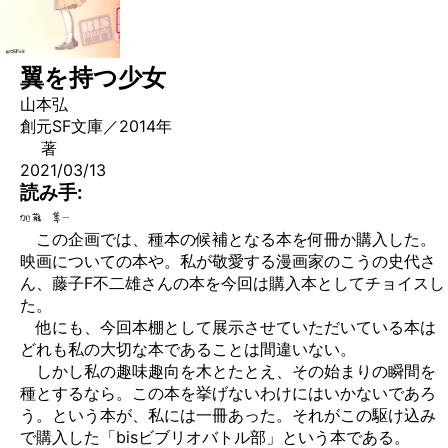
翼を持つ少女
山本弘
創元SF文庫／2014年
著
2021/03/13
読み手:
この企画では、種本の候補となる本を何冊か購入した。
映画についての本や。私が敬愛する漫画家のこうの史代さ
ん、藤子F不二雄さんの本を今回は購入本としてチョイスし
た。
他にも、今回本棚として展示させていただいている本は
どれも私の大切な本であることは間違いない。
しかし私の趣味趣向を木とたとえ、その始まりの瞬間を
種とするなら。この本を挙げないわけにはいかないであろ
う。という本が、私には一冊あった。それがこの駆け込み
で購入した「bisビブリオバトル部」という本である。