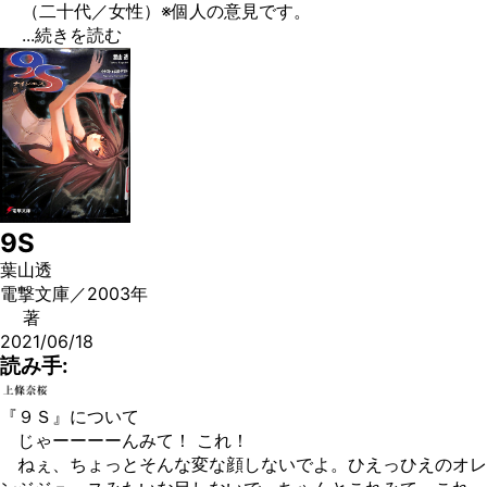
（二十代／女性）※個人の意見です。
...続きを読む
9S
葉山透
電撃文庫／2003年
著
2021/06/18
読み手:
『９Ｓ』について
じゃーーーーんみて！ これ！
ねぇ、ちょっとそんな変な顔しないでよ。ひえっひえのオレ