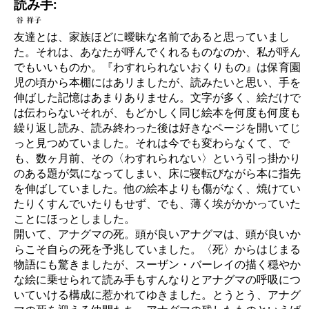
読み手:
友達とは、家族ほどに曖昧な名前であると思っていまし
た。それは、あなたが呼んでくれるものなのか、私が呼ん
でもいいものか。『わすれられないおくりもの』は保育園
児の頃から本棚にはあリましたが、読みたいと思い、手を
伸ばした記憶はあまりありません。文字が多く、絵だけで
は伝わらないそれが、もどかしく同じ絵本を何度も何度も
繰り返し読み、読み終わった後は好きなページを開いてじ
っと見つめていました。それは今でも変わらなくて、で
も、数ヶ月前、その〈わすれられない〉という引っ掛かり
のある題が気になってしまい、床に寝転びながら本に指先
を伸ばしていました。他の絵本よりも傷がなく、焼けてい
たりくすんでいたりもせず、でも、薄く埃がかかっていた
ことにほっとしました。
開いて、アナグマの死。頭が良いアナグマは、頭が良いか
らこそ自らの死を予兆していました。〈死〉からはじまる
物語にも驚きましたが、スーザン・バーレイの描く穏やか
な絵に乗せられて読み手もすんなりとアナグマの呼吸につ
いていける構成に惹かれてゆきました。とうとう、アナグ