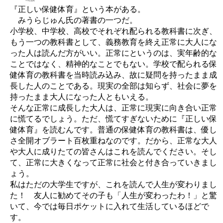
『正しい保健体育』という本がある。
みうらじゅん氏の著書の一つだ。
小学校、中学校、高校でそれぞれ配られる教科書に次ぎ、
もう一つの教科書として、義務教育を終え正常に大人にな
った人は読んだ方がいい。正常にというのは、実年齢的な
ことではなく、精神的なことでもない。学校で配られる保
健体育の教科書を当時読み込み、故に疑問を持ったまま成
長した人のことである。現実の全部は知らず、社会に夢を
持ったまま大人になった人ともいえる。
そんな正常に成長した大人は、正常に現実に向き合い正常
に慌てるでしょう。ただ、慌てすぎないために『正しい保
健体育』を読むんです。普通の保健体育の教科書は、優し
さ全開オブラート百枚重ねなのです。だから、正常な大人
や大人に成りたての皆さんはこれを読んでください。そし
て、正常に大きくなって正常に社会と付き合っていきまし
ょう。
私はただの大学生ですが、これを読んで人生が変わりまし
た！ 友人に勧めてその子も「人生が変わったわ！」と驚
いて、今では毎日ポケットに入れて生活しているほどで
す。