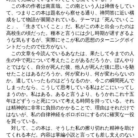
この本の作者は南直哉。この南という人は禅僧をしてい
て、つまりこの本は題名から察せる通り、禅問答に近い構
成をして物語が展開されている。テーマは「死んでいくこ
と」、「生きていくこと」だ。私がこの本と出会ったのは
高校生の頃だった。種本と言うには少し時期が遅すぎるよ
うな気もするが、実際にそこが私の思想のターニングポイ
ントだったので仕方がない。
この文章を今読んでいるあなたは、果たして今までの人
生の中で死について考えたことがあるだろうか。ぼんやり
とではなく、自分が死んだ後、他人が死んだ後に思いを馳
せたことはあるだろうか。何が変わり、何が変わらないの
か。遺していったものはどうなるのか、今この瞬間死んで
しまったなら、こうして思考している私はどこにいってし
まうのか。私はある。あると言うより、もうかれこれ十五
年ほどずうっと死について考える時間を持っている。それ
は精神的に非常に負担のかかることで、理由はそれだけで
はないが、私の自律神経をボロボロにするのに確実な一役
を買っている。
対して、この本は、そうした私の擦り切れた精神を助け
てくれる本だ。内容は掌編小説と言っても差し支えのない