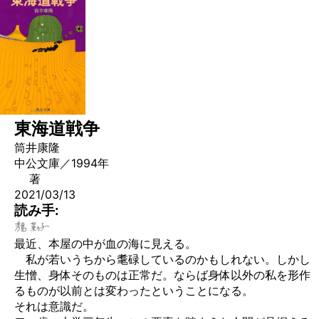
東海道戦争
筒井康隆
中公文庫／1994年
著
2021/03/13
読み手:
最近、本屋の中が血の海に見える。
私が若いうちから耄碌しているのかもしれない。しかし
生憎、身体そのものは正常だ。ならば身体以外の私を形作
るものが以前とは変わったということになる。
それは意識だ。