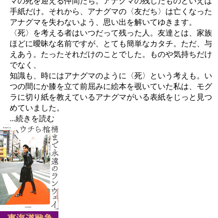
マの死を迎える仲間たち。アナグマの残したものといえば
手紙だけ。それから、アナグマの〈友だち〉は亡くなった
アナグマを失わないよう、思い出を解いてゆきます。
〈死〉を考える者はいつだって残った人。友達とは、家族
ほどに曖昧な名前ですが、とても簡単なカタチ。ただ、与
えあう。たったそれだけのことでした。ものや気持ちだけ
でなく、
知識も、時にはアナグマのように〈死〉という考えも。い
つの間にか膝を立て前屈みに絵本を覗いていた私は、モグ
ラに切り紙を教えているアナグマがいる表紙をじっと見つ
めていました。
...続きを読む