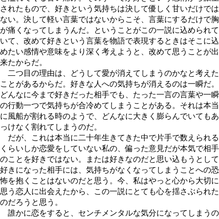
されたもので、好きという気持ちは決して優しく甘いだけでは
ない。決して軽い言葉ではないからこそ、言葉にするだけで胸
が痛くなってしまうんだ。ということがこの一説に込められて
いて、改めて好きという言葉を物語で表現するときはそこに込
めたい感情や意味をより深く考えようと、改めて思うことが出
来たからだ。
二つ目の理由は、どうして愛が消えてしまうのかなと考えた
ことがあるからだ。好きな人への気持ちが消えるのは一瞬だ。
どんなに今まで好きだった相手でも、たった一言の言葉や一瞬
の行動一つで気持ちが合冷めてしまうことがある。それは本当
に風船が割れる時のようで、どんなに大きく膨らんでいてもあ
っけなく割れてしまうのだ。
だが、これは本当に二十年生きてきた中で片手で数えられる
くらいしか恋愛をしていない私の、偏った意見だが本気で相手
のことを好きではない。または好きなのだと思い込もうとして
好きになった相手には、気持ちがなくなってしまうことへの恐
怖を抱くことはないのだと思う。今、私はやっと心から大切に
思う恋人に出会えたから、この一説にとても心を揺さぶられた
のだろうと思う。
誰かに恋をすると、センチメンタルな気分になってしまうの