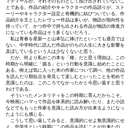
ィティールが。それそのものとして投げ出されていないこ
とである。作品の紹介やキャラクターの作品語りが、スト
ーリーやキャラクター設定と有機的に結びついている。作
品紹介を主としたレヴュー作品は多いが。物語が指向性を
持っていて、かつ作中で持ち出される作品が物語の推進力
になっている作品はそう多くないだろう。
私は青春を星新一と山本弘に捧げたといっても過言では
ない、中学時代に読んだ作品がのちの人生に大きな影響を
及ぼしているという人は少なくないと思う。
だが、何より私がこの本を「種」だと思う理由は。この
時期から明確に「掘る」という行動を意識し始めたことに
ある。例えば気に入った本の作家について調べ、他の作品
を読んだり類似点を発見して楽しむといったことを初めて
意識したのは。このころでなかったかと今思い返すと思う
わけである。
そういったメンタリティをこの時期に育んだからこそ。
今映画にハマって作品を体系的に読み解いたり、また小説
などでももっと作家を意識した読み方が出来るようになっ
たようにも感じる。
こうして思い返してみると、意識的にせよ無意識的にせ
よ。中学生という時期にこの作品を読むことが出来たの