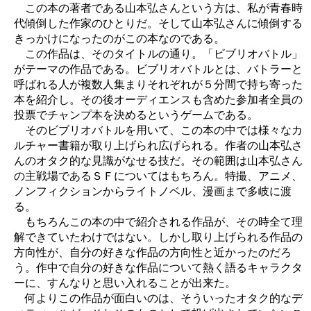
この本の著者である山本弘さんという方は、私が青春時
代傾倒した作家のひとりだ。そして山本弘さんに傾倒する
きっかけになったのがこの本なのである。
この作品は、そのタイトルの通り。「ビブリオバトル」
がテーマの作品である。ビブリオバトルとは、バトラーと
呼ばれる人が複数人集まりそれぞれが５分間で持ち寄った
本を紹介し。その後オーディエンスも含めた参加者全員の
投票でチャンプ本を決めるというゲームである。
そのビブリオバトルを用いて、この本の中では様々なカ
ルチャー書籍が取り上げられ広げられる。作者の山本弘さ
んのオタク的な見識がなせる技だ。その範囲は山本弘さん
の主戦場であるＳＦについてはもちろん。特撮、アニメ、
ノンフィクションからライトノベル、漫画まで多岐に渡
る。
もちろんこの本の中で紹介される作品が、その時全て理
解できていたわけではない。しかし取り上げられる作品の
方向性が、自分の好きな作品の方向性と近かったのだろ
う。作中で自分の好きな作品について熱く語るキャラクタ
ーに、すんなりと思い入れることが出来た。
何よりこの作品が面白いのは、そういったオタク的なデ