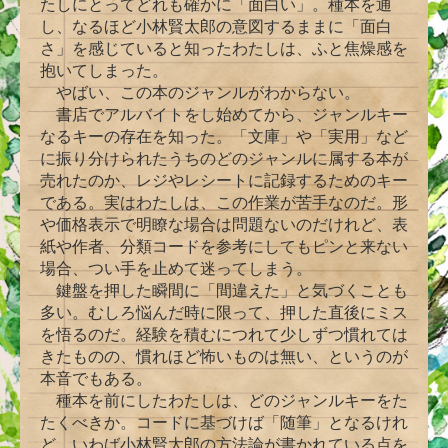
たしにとってどれも確かに「面白い」。種本を通
し、なるほど小林賢太郎の意図するままに「面白
さ」を感じていると知ったわたしは、ふと焦燥感を
抱いてしまった。
やばい、この本のジャンルがわからない。
書店でアルバイトをし始めてから、ジャンルキー
なるキーの存在を知った。「文庫」や「実用」など
に振り分けられたうちのどのジャンルに属する本が
売れたのか、レジやレシートに記録するためのキー
である。実はわたしは、この作業が苦手なのだ。形
や価格表示で明瞭な場合は問題ないのだけれど、表
紙や作者、分類コードを参考にしてもピンと来ない
場合、つい手を止めて迷ってしまう。
鍵盤を押した瞬間に「間違えた」と気づくことも
多い。むしろ悩んだ時に限って、押した直後にミス
を悟るのだ。経験を積むにつれて少しずつ慣れては
きたものの、慣れほど怖いものは無い、というのが
本音でもある。
種本を前にしたわたしは、どのジャンルキーをた
たくべきか。コードに基づけば「随筆」となるけれ
ど、いわば小林賢太郎の方法論が書かれている点を