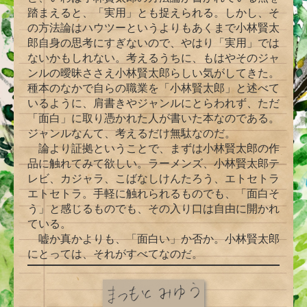
踏まえると、「実用」とも捉えられる。しかし、そ
の方法論はハウツーというよりもあくまで小林賢太
郎自身の思考にすぎないので、やはり「実用」では
ないかもしれない。考えるうちに、もはやそのジャ
ンルの曖昧ささえ小林賢太郎らしい気がしてきた。
種本のなかで自らの職業を「小林賢太郎」と述べて
いるように、肩書きやジャンルにとらわれず、ただ
「面白」に取り憑かれた人が書いた本なのである。
ジャンルなんて、考えるだけ無駄なのだ。
論より証拠ということで、まずは小林賢太郎の作
品に触れてみて欲しい。ラーメンズ、小林賢太郎テ
レビ、カジャラ、こばなしけんたろう、エトセトラ
エトセトラ。手軽に触れられるものでも、「面白そ
う」と感じるものでも、その入り口は自由に開かれ
ている。
嘘か真かよりも、「面白い」か否か。小林賢太郎
にとっては、それがすべてなのだ。